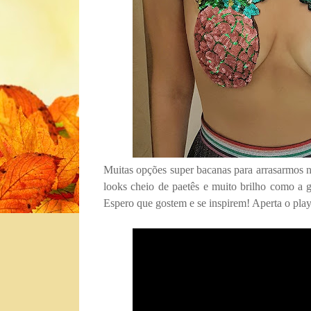
Muitas opções super bacanas para arrasarmos ne
looks cheio de paetês e muito brilho como a 
Espero que gostem e se inspirem! Aperta o play