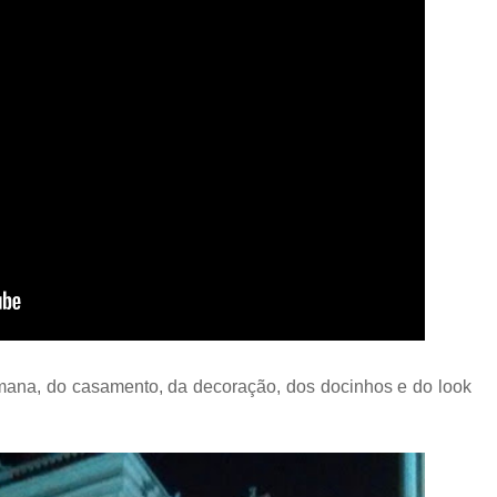
emana, do casamento, da decoração, dos docinhos e do look