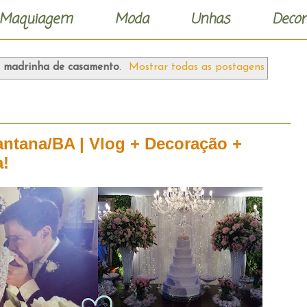
Maquiagem
Moda
Unhas
Decor
r
madrinha de casamento
.
Mostrar todas as postagens
ntana/BA | Vlog + Decoração +
a!