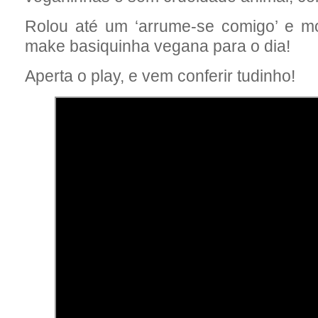
Rolou até um ‘arrume-se comigo’ e m
make basiquinha vegana para o dia!
Aperta o play, e vem conferir tudinho!