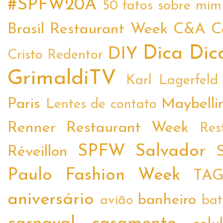
#SPFW20A
50 fatos sobre mim
Brasil Restaurant Week
C&A
C
Dica
Dic
DIY
Cristo Redentor
GrimaldiTV
Karl Lagerfeld
Paris
Maybelli
Lentes de contato
Renner
Restaurant Week
Res
SPFW
Salvador
Réveillon
Paulo Fashion Week
TA
aniversário
banheiro
avião
ba