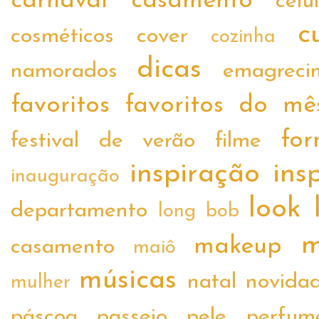
carnaval
casamento
celu
c
cosméticos
cover
cozinha
dicas
namorados
emagreci
favoritos
favoritos do mê
fo
festival de verão
filme
inspiração
ins
inauguração
look
departamento
long bob
m
makeup
casamento
maiô
músicas
natal
novida
mulher
páscoa
passeio
pele
perfum