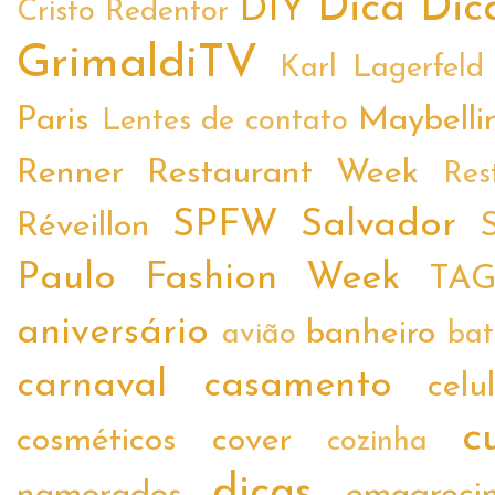
Dica
Dic
DIY
Cristo Redentor
GrimaldiTV
Karl Lagerfeld
Paris
Maybelli
Lentes de contato
Renner
Restaurant Week
Res
SPFW
Salvador
Réveillon
Paulo Fashion Week
TA
aniversário
banheiro
avião
ba
carnaval
casamento
celu
c
cosméticos
cover
cozinha
dicas