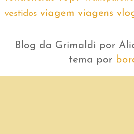
viagem
viagens
vlo
vestidos
Blog da Grimaldi por Ali
tema por
bor