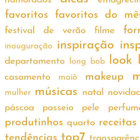
namorados
emagreci
favoritos
favoritos do mê
fo
festival de verão
filme
inspiração
ins
inauguração
look
departamento
long bob
m
makeup
casamento
maiô
músicas
natal
novida
mulher
páscoa
passeio
pele
perfum
produtinhos
receitas
quarto
top7
tendências
transparênc