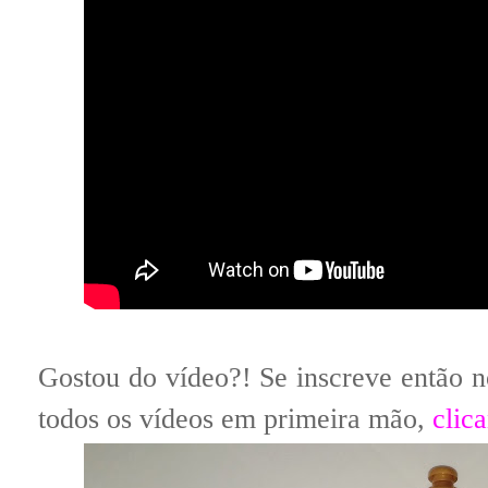
Gostou do vídeo?! Se inscreve então n
todos os vídeos em primeira mão,
clic