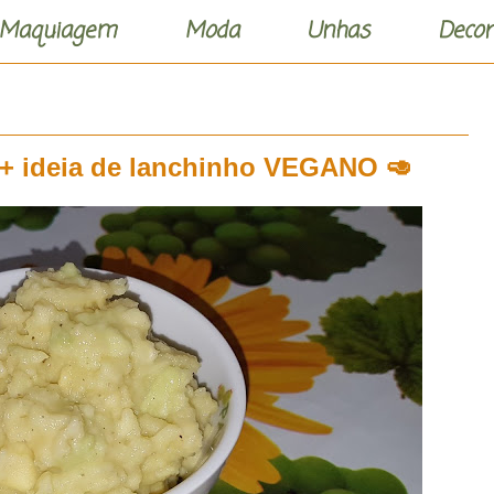
Maquiagem
Moda
Unhas
Decor
 + ideia de lanchinho VEGANO 🥑