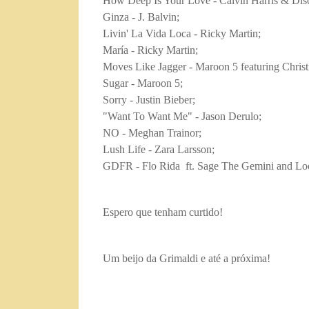
How Deep Is Your Love - Calvin Harris & Disc
Ginza - J. Balvin;
Livin' La Vida Loca - Ricky Martin;
María - Ricky Martin;
Moves Like Jagger - Maroon 5 featuring Christ
Sugar - Maroon 5;
Sorry - Justin Bieber;
"Want To Want Me" - Jason Derulo;
NO - Meghan Trainor;
Lush Life - Zara Larsson;
GDFR - Flo Rida ft. Sage The Gemini and Lo
E
spero que tenham curtido!
Um beijo da Grimaldi e até a próxima!