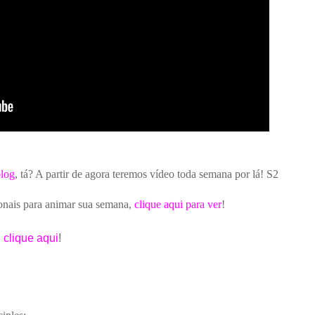
blog
, tá? A partir de agora teremos vídeo toda semana por lá! S2
ionais para animar sua semana,
clique aqui para ver
!
,
clique aqui
!