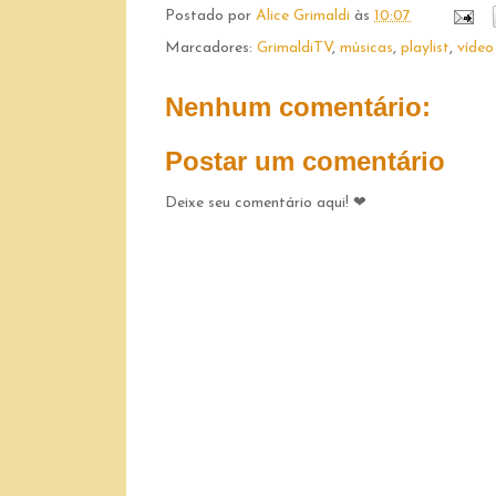
Postado por
Alice Grimaldi
às
10:07
Marcadores:
GrimaldiTV
,
músicas
,
playlist
,
vídeo
Nenhum comentário:
Postar um comentário
Deixe seu comentário aqui! ❤