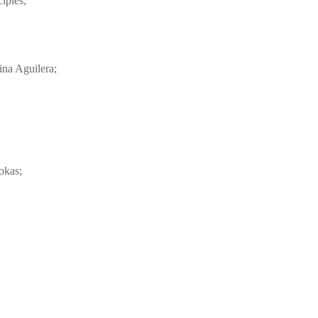
iples;
ina Aguilera;
okas;