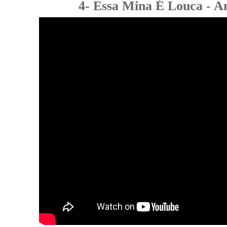
4- Essa Mina É Louca - A