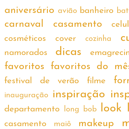
aniversário
banheiro
avião
ba
carnaval
casamento
celu
c
cosméticos
cover
cozinha
dicas
namorados
emagreci
favoritos
favoritos do mê
fo
festival de verão
filme
inspiração
ins
inauguração
look
departamento
long bob
m
makeup
casamento
maiô