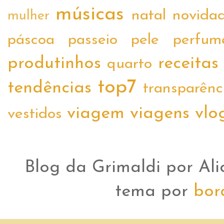
músicas
natal
novida
mulher
páscoa
passeio
pele
perfum
produtinhos
receitas
quarto
top7
tendências
transparênc
viagem
viagens
vlo
vestidos
Blog da Grimaldi por Ali
tema por
bor